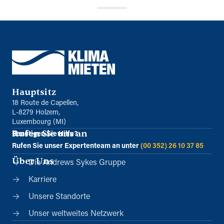
Hauptsitz
18 Route de Capellen,
L-8279 Holzem,
Luxembourg (MI)
Rufen Sie uns an
Benötigen Sie Hilfe?
Rufen Sie unser Expertenteam an unter
(00 352) 26 10 37 85
Über Uns
Die Andrews Sykes Gruppe
Karriere
Unsere Standorte
Unser weltweites Netzwerk