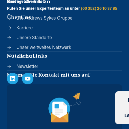
Rufen Sie uns an
Benötigen Sie Hilfe?
Rufen Sie unser Expertenteam an unter
(00 352) 26 10 37 85
Über Uns
Die Andrews Sykes Gruppe
Karriere
Unsere Standorte
Unser weltweites Netzwerk
Nützliche Links
Kontakt
Newsletter
Nehmen Sie Kontakt mit uns auf
L