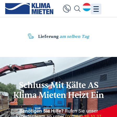
Lieferung
am selben Tag
Schluss Mit Kälte AS
Klima Mieten Heizt Ein
Benötigen Sie Hilfe?
Rufen Sie unser
Expertenteam an unter
(00 352) 26 10 37