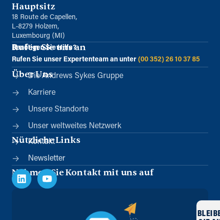
Hauptsitz
18 Route de Capellen,
L-8279 Holzem,
Luxembourg (MI)
Rufen Sie uns an
Benötigen Sie Hilfe?
Rufen Sie unser Expertenteam an unter
(00 352) 26 10 37 85
Über Uns
Die Andrews Sykes Gruppe
Karriere
Unsere Standorte
Unser weltweites Netzwerk
Nützliche Links
Kontakt
Newsletter
Nehmen Sie Kontakt mit uns auf
BLEIB