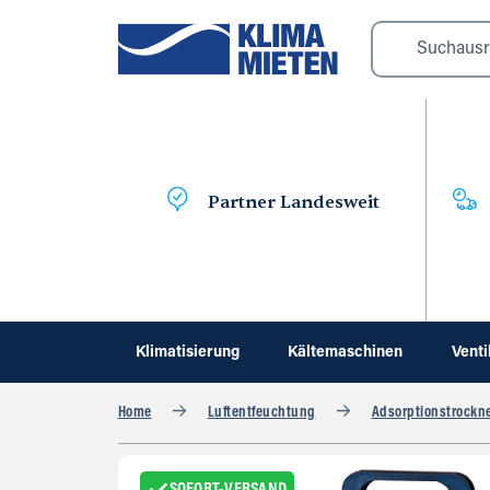
Partner Landesweit
Klimatisierung
Kältemaschinen
Venti
Home
Luftentfeuchtung
Adsorptionstrockn