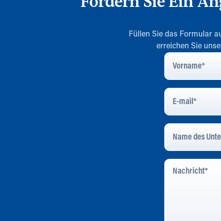
Fordern Sie Ein An
Füllen Sie das Formular au
erreichen Sie uns
Vorname
*
E-
Mail
*
Name
Des
Unternehmens
*
Nachricht
*