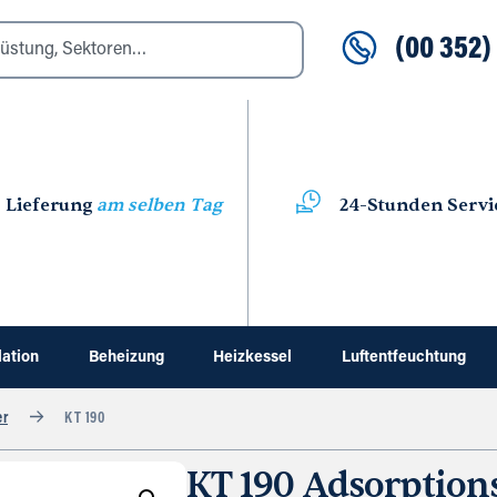
(00 352) 
Lieferung
am selben Tag
24-Stunden Servi
lation
Beheizung
Heizkessel
Luftentfeuchtung
er
KT 190
KT 190 Adsorption