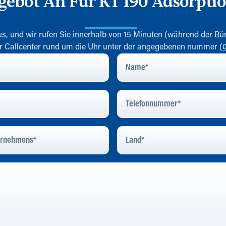
gebot An Für KT 190 Adsorpti
s, und wir rufen Sie innerhalb von 15 Minuten (während der Bür
er Callcenter rund um die Uhr unter der angegebenen nummer
(
Name
*
Telefonnummer
*
Land
*