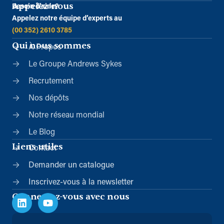
Appelez-nous
Besoin d’aide?
Appelez notre équipe d’experts au
(00 352) 2610 3785
Qui nous sommes
À Propos
Le Groupe Andrews Sykes
Recrutement
Nos dépôts
Notre réseau mondial
Le Blog
Liens utiles
Contact
Demander un catalogue
Inscrivez-vous à la newsletter
Connectez-vous avec nous