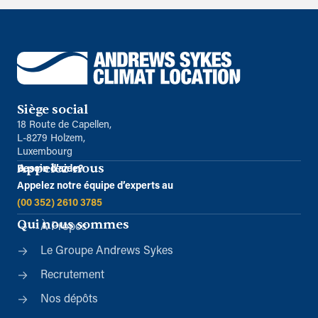
Siège social
18 Route de Capellen,
L-8279 Holzem,
Luxembourg
Appelez-nous
Besoin d’aide?
Appelez notre équipe d’experts au
(00 352) 2610 3785
Qui nous sommes
À Propos
Le Groupe Andrews Sykes
Recrutement
Nos dépôts