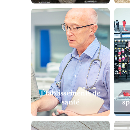
Établissements de
santé
sp