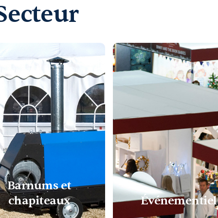
Secteur
Barnums et
chapiteaux
Événementiel