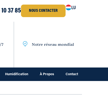
LU
 10 37 85
NOUS CONTACTER
/7
Notre réseau mondial
Humidification
À Propos
Contact