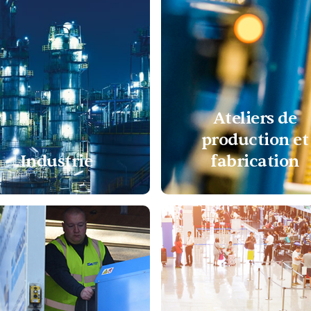
Ateliers de
production et
Industrie
fabrication