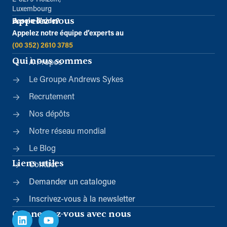
Luxembourg
Appelez-nous
Besoin d’aide?
Appelez notre équipe d’experts au
(00 352) 2610 3785
Qui nous sommes
À Propos
Le Groupe Andrews Sykes
Recrutement
Nos dépôts
Notre réseau mondial
Le Blog
Liens utiles
Contact
Demander un catalogue
Inscrivez-vous à la newsletter
Connectez-vous avec nous