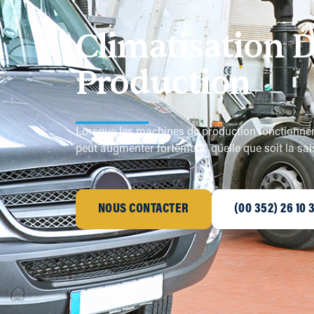
Climatisation D
Production
Lorsque les machines de production fonctionnent
peut augmenter fortement, quelle que soit la sai
NOUS CONTACTER
(00 352) 26 10 