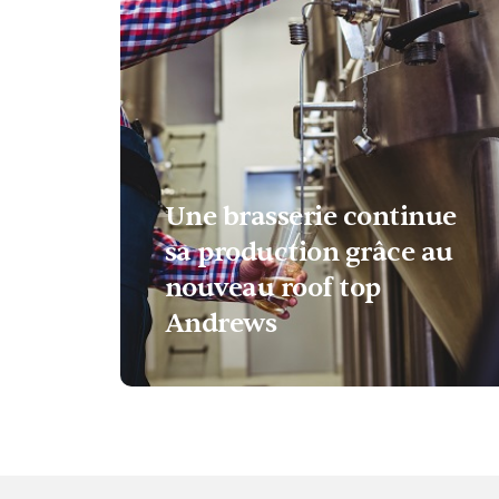
Une brasserie continue
sa production grâce au
nouveau roof top
Andrews