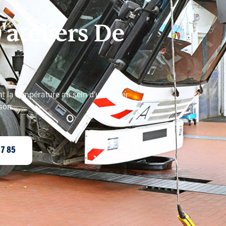
'ateliers De
 la température au sein d’un atelier
son.
37 85