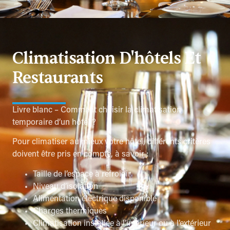
Climatisation D'hôtels Et
Restaurants
Livre blanc – Comment choisir la climatisation
temporaire d’un hôtel ?
Pour climatiser au mieux votre hôtel, différents critères
doivent être pris en compte, à savoir :
Taille de l’espace à refroidir
Niveau d’isolation
Alimentation électrique disponible
Charges thermiques
Climatisation installée à l’intérieur ou à l’extérieur