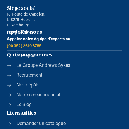
Siège social
18 Route de Capellen,
L-8279 Holzem,
Luxembourg
Appelez-nous
Besoin d’aide?
Appelez notre équipe d’experts au
(00 352) 2610 3785
Qui nous sommes
À Propos
Le Groupe Andrews Sykes
Recrutement
Nos dépôts
Notre réseau mondial
Le Blog
Liens utiles
Contact
Demander un catalogue