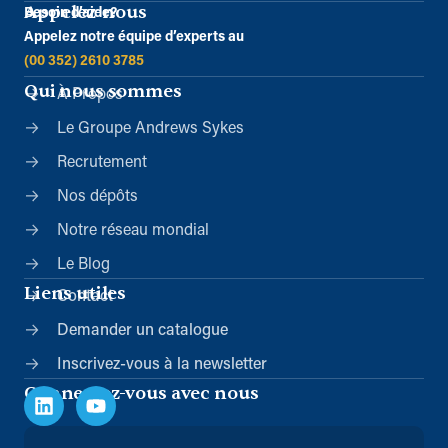
Appelez-nous
Besoin d’aide?
Appelez notre équipe d’experts au
(00 352) 2610 3785
Qui nous sommes
À Propos
Le Groupe Andrews Sykes
Recrutement
Nos dépôts
Notre réseau mondial
Le Blog
Liens utiles
Contact
Demander un catalogue
Inscrivez-vous à la newsletter
Connectez-vous avec nous