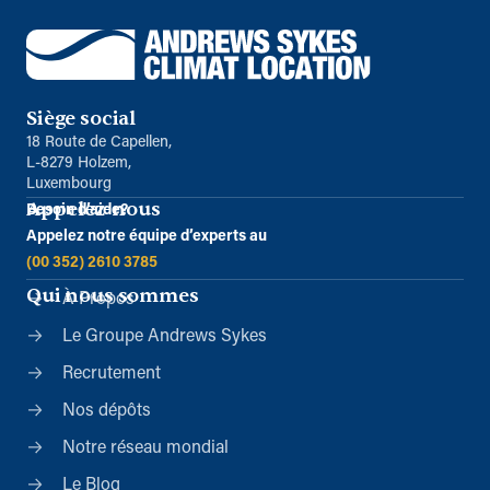
Siège social
18 Route de Capellen,
L-8279 Holzem,
Luxembourg
Appelez-nous
Besoin d’aide?
Appelez notre équipe d’experts au
(00 352) 2610 3785
Qui nous sommes
À Propos
Le Groupe Andrews Sykes
Recrutement
Nos dépôts
Notre réseau mondial
Le Blog