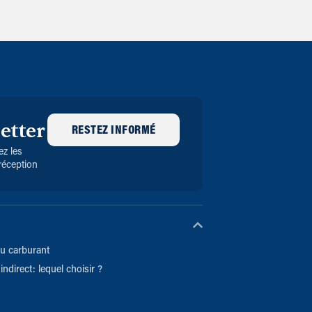
etter
RESTEZ INFORMÉ
z les
réception
u carburant
indirect: lequel choisir ?