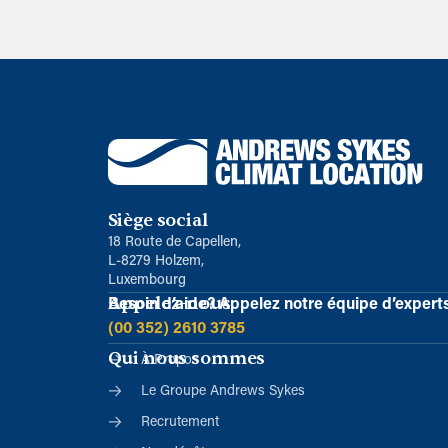
Siège social
18 Route de Capellen,
L-8279 Holzem,
Luxembourg
Appelez-nous
Besoin d’aide?
Appelez notre équipe d’expert
(00 352) 2610 3785
Qui nous sommes
À Propos
Le Groupe Andrews Sykes
Recrutement