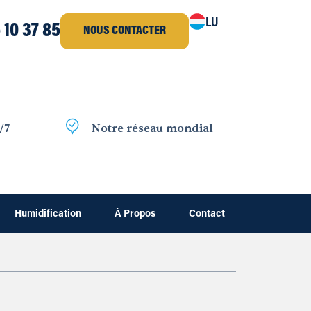
LU
 10 37 85
NOUS CONTACTER
/7
Notre réseau mondial
Humidification
À Propos
Contact