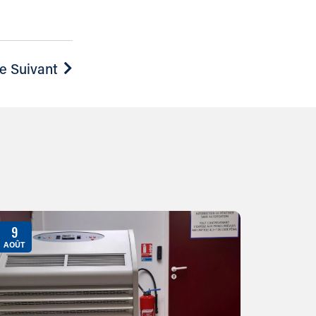
le Suivant
9
AOÛT