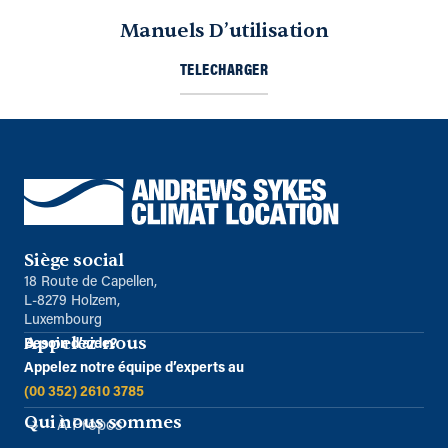
Manuels D’utilisation
TELECHARGER
Siège social
18 Route de Capellen,
L-8279 Holzem,
Luxembourg
Appelez-nous
Besoin d’aide?
Appelez notre équipe d’experts au
(00 352) 2610 3785
Qui nous sommes
À Propos