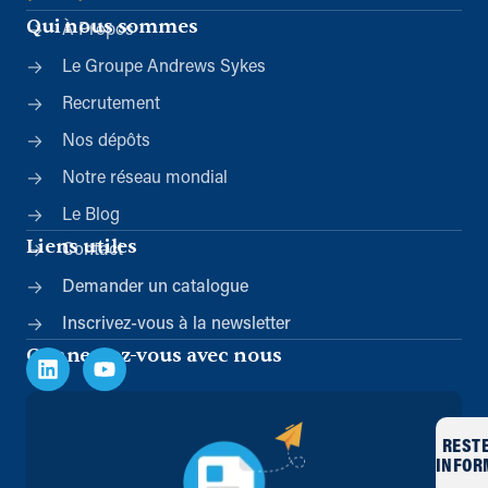
Qui nous sommes
À Propos
Le Groupe Andrews Sykes
Recrutement
Nos dépôts
Notre réseau mondial
Le Blog
Liens utiles
Contact
Demander un catalogue
Inscrivez-vous à la newsletter
Connectez-vous avec nous
REST
INFOR