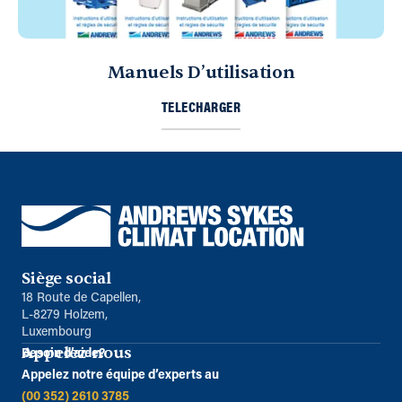
Manuels D’utilisation
TELECHARGER
Siège social
18 Route de Capellen,
L-8279 Holzem,
Luxembourg
Appelez-nous
Besoin d’aide?
Appelez notre équipe d’experts au
(00 352) 2610 3785