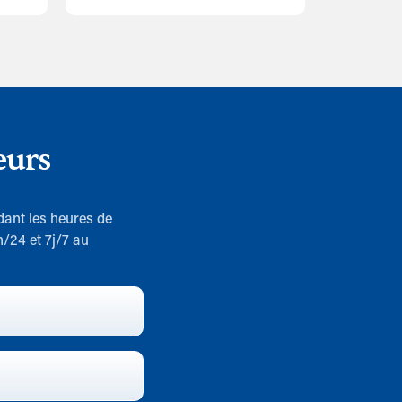
eurs
dant les heures de
h/24 et 7j/7 au