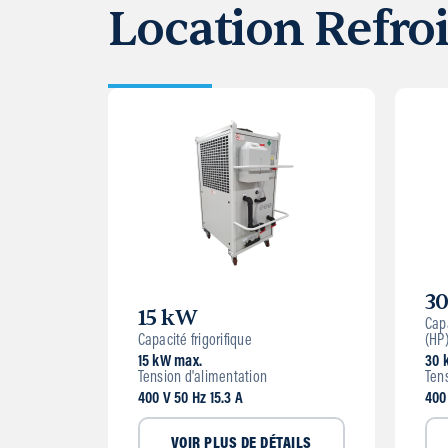
Location Refro
3
15 kW
Capa
Capacité frigorifique
(HP
15 kW max.
30 
Tension d'alimentation
Ten
400 V 50 Hz 15.3 A
400
VOIR PLUS DE DÉTAILS