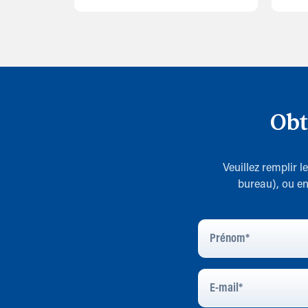
Obt
Veuillez remplir 
bureau), ou en
Prénom
*
E-
Mail
*