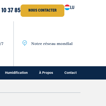
LU
 10 37 85
NOUS CONTACTER
/7
Notre réseau mondial
Humidification
À Propos
Contact