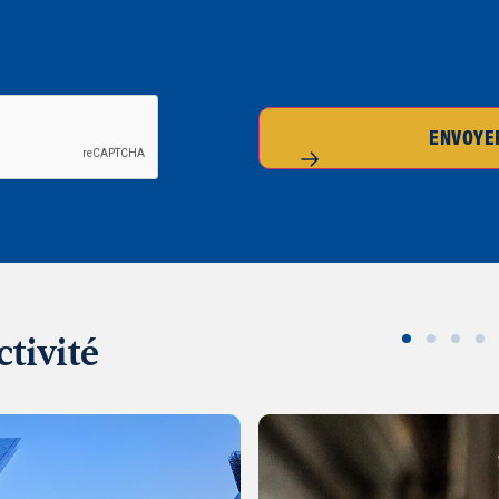
ENVOYE
ctivité