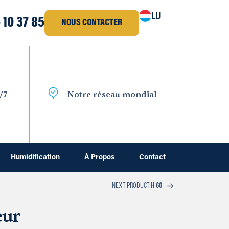
LU
 10 37 85
NOUS CONTACTER
/7
Notre réseau mondial
Humidification
À Propos
Contact
NEXT PRODUCT:
H 60
eur