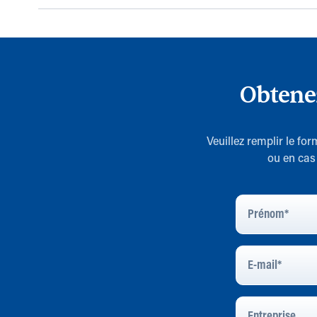
Obtene
Veuillez remplir le fo
ou en cas
Prénom
*
E-
Mail
*
Entreprise