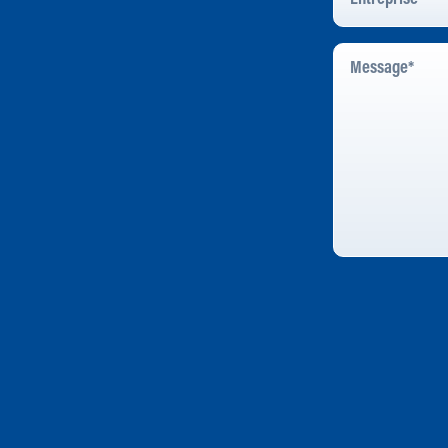
Message
*