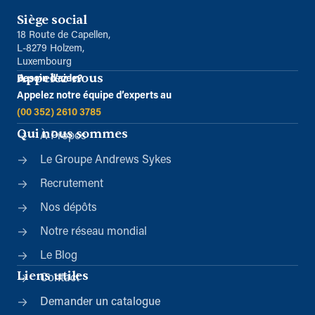
Siège social
18 Route de Capellen,
L-8279 Holzem,
Luxembourg
Appelez-nous
Besoin d’aide?
Appelez notre équipe d’experts au
(00 352) 2610 3785
Qui nous sommes
À Propos
Le Groupe Andrews Sykes
Recrutement
Nos dépôts
Notre réseau mondial
Le Blog
Liens utiles
Contact
Demander un catalogue