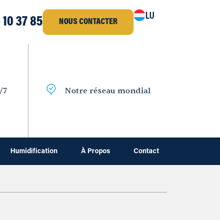
LU
 10 37 85
NOUS CONTACTER
/7
Notre réseau mondial
Humidification
À Propos
Contact