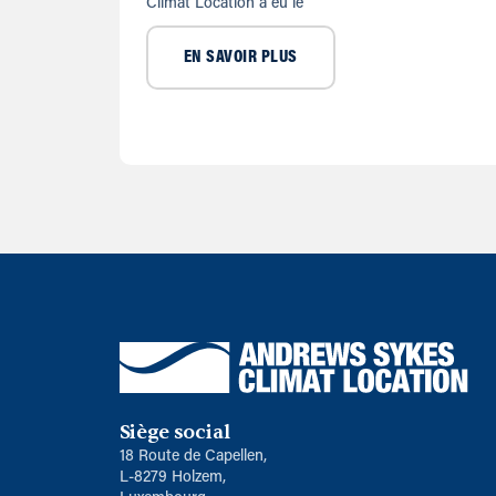
Climat Location a eu le
EN SAVOIR PLUS
Siège social
18 Route de Capellen,
L-8279 Holzem,