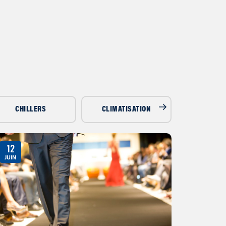
CHILLERS
CLIMATISATION
DÉSHUMIDI
12
JUIN