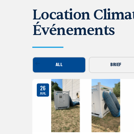
Location Climat
Événements
ALL
BRIEF
26
JUIL