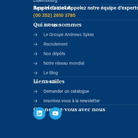
Luxembourg
Appelez-nous
Besoin d’aide?
Appelez notre équipe d’expert
(00 352) 2610 3785
Qui nous sommes
À Propos
Le Groupe Andrews Sykes
Recrutement
Nos dépôts
Notre réseau mondial
Le Blog
Liens utiles
Contact
Demander un catalogue
Inscrivez-vous à la newsletter
Connectez-vous avec nous